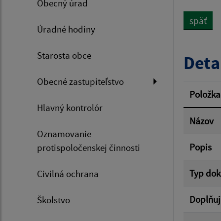
Obecný úrad
späť
Úradné hodiny
Dátum 
Starosta obce
Deta
Obecné zastupiteľstvo
Filtr
Položka
Hlavný kontrolór
Názov
Oznamovanie
Popis
protispoločenskej činnosti
Typ do
Civilná ochrana
Doplňuj
Školstvo