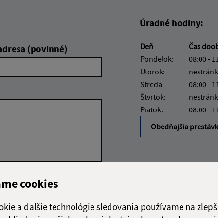
Úradné hodiny:
Deň
Čas doo
adresa (povinné)
Pondelok:
08:00 - 1
Utorok:
nestránk
Streda:
08:00 - 1
Štvrtok:
nestránk
Piatok:
08:00 - 1
Obedňajšia prestáv
ame cookies
Google reCaptcha Response
Odoslať správu
okie a ďalšie technológie sledovania používame na zlepš