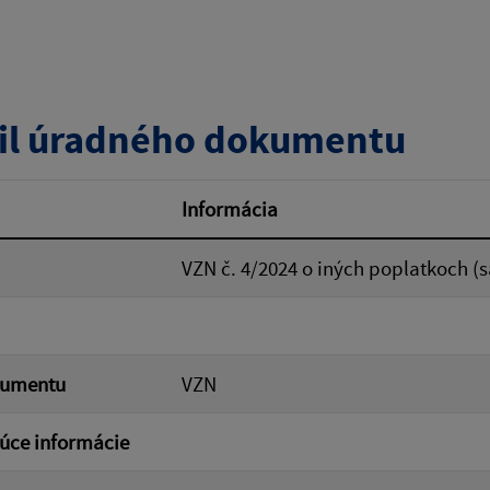
zverejnenia do:
Platnosť od:
il úradného dokumentu
ovať
Informácia
VZN č. 4/2024 o iných poplatkoch (sá
kumentu
VZN
úce informácie