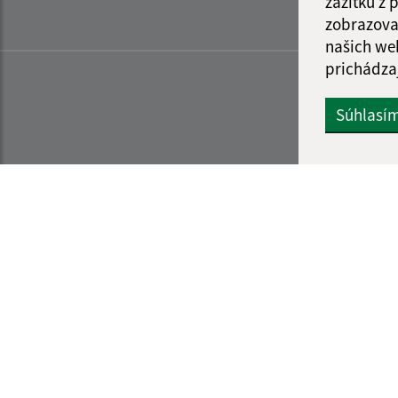
zážitku z
zobrazova
našich we
prichádza
Súhlasí
Informácie o stránke:
Navigácia: