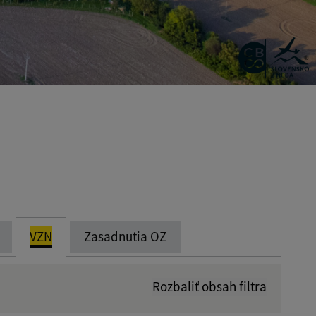
VZN
Zasadnutia OZ
Rozbaliť obsah filtra
Dátum zverejnenia od: