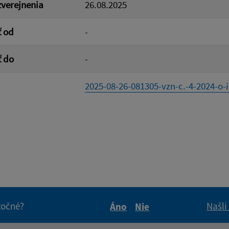
verejnenia
26.08.2025
ť od
-
ť do
-
2025-08-26-081305-vzn-c.-4-2024-o-i.
itočné?
Našli
Áno
Nie
Boli tieto informácie pre 
Boli tieto informáci