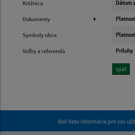
Dátum z
Knižnica
Platnos
Dokumenty
Platnos
Symboly obce
Prílohy
Voľby a referendá
späť
Boli tieto informácie pre vás už