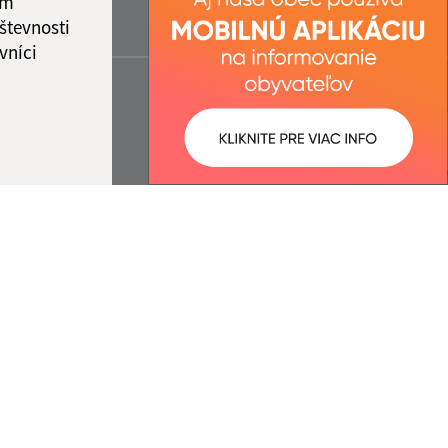
ám
števnosti
vníci
ované:
Správca obsahu: