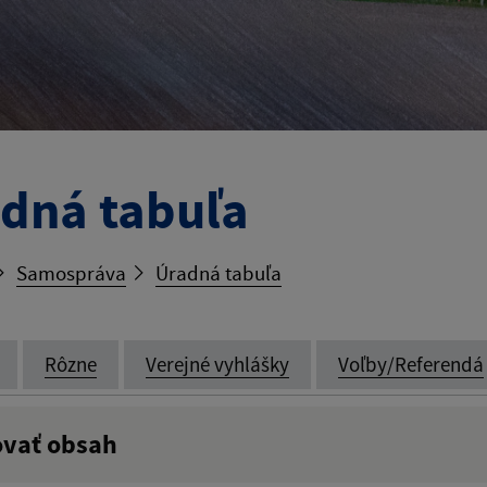
dná tabuľa
Samospráva
Úradná tabuľa
Rôzne
Verejné vyhlášky
Voľby/Referendá
ovať obsah
:
Popis: