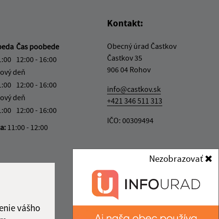
Kontakt:
Obecný úrad Častkov
beda
Čas poobede
Častkov 35
1:00
12:00 - 16:00
906 04 Rohov
ový deň
1:00
12:00 - 16:00
info@castkov.sk
ový deň
+421 346 511 313
1:00
12:00 - 16:00
IČO: 00309494
ka:
11:00 - 12:00
Nezobrazovať
enie vášho