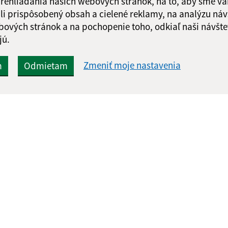
 prehliadania našich webových stránok, na to, aby sme v
li prispôsobený obsah a cielené reklamy, na analýzu náv
bových stránok a na pochopenie toho, odkiaľ naši návšte
jú.
Zmeniť moje nastavenia
m
Odmietam
Rýchle odkazy:
Aktualiz