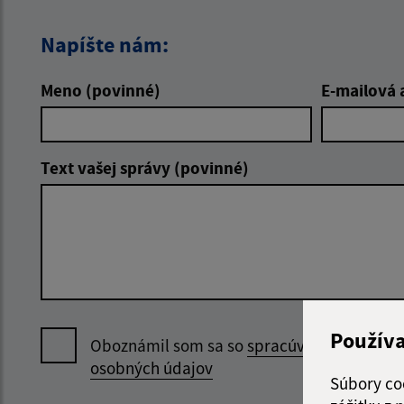
Napíšte nám:
Meno (povinné)
E-mailová 
Text vašej správy (povinné)
Použív
Oboznámil som sa so
spracúvaním
osobných údajov
Súbory co