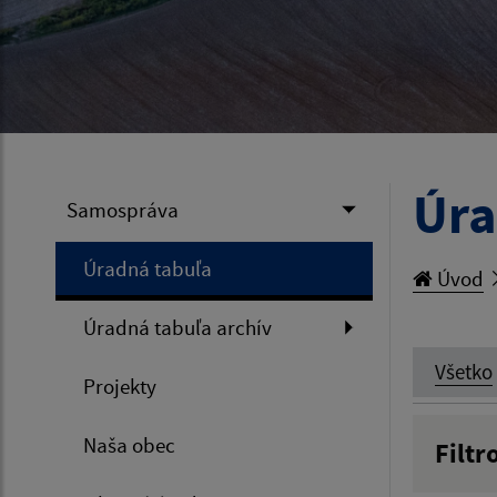
Úra
Samospráva
Úradná tabuľa
Úvod
Úradná tabuľa archív
Všetko
Projekty
Naša obec
Filtr
Názov