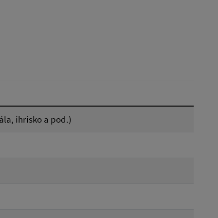
Platnosť do:
Reset
la, ihrisko a pod.)