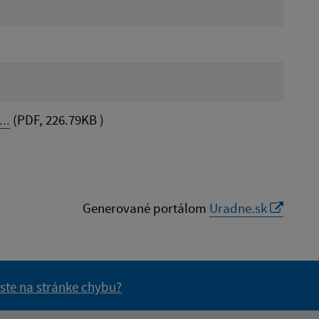
..
(PDF, 226.79KB )
Generované portálom
Uradne.sk
 ste na stránke chybu?
vás užitočné?
e pre vás užitočné?