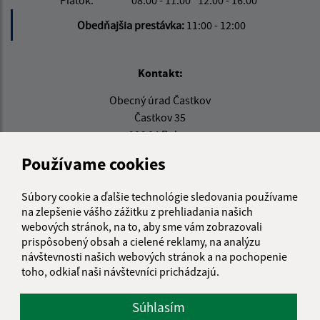
Piatok:
08:00 - 11:00
12:00 - 16:00
Obedňajšia prestávka:
11:00 - 12:00
Kontakt:
Obecný úrad Častkov
Častkov 35
906 04 Rohov
Používame cookies
info@castkov.sk
+421 346 511 313
Súbory cookie a ďalšie technológie sledovania používame
IČO: 00309494
na zlepšenie vášho zážitku z prehliadania našich
webových stránok, na to, aby sme vám zobrazovali
prispôsobený obsah a cielené reklamy, na analýzu
návštevnosti našich webových stránok a na pochopenie
toho, odkiaľ naši návštevníci prichádzajú.
Súhlasím