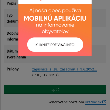
Popis
Zápisnica
Filtrovať
Reset
Typ
Zasadnutia OZ
dokumentu
Doplňujúce
informácie
Dátum
29.01.2026
zverejnenia
Prílohy
zapisnica_z_18._zasadnutia_9.6.2052...
(PDF, 317.30KB )
späť
Generované portálom
Uradne.sk