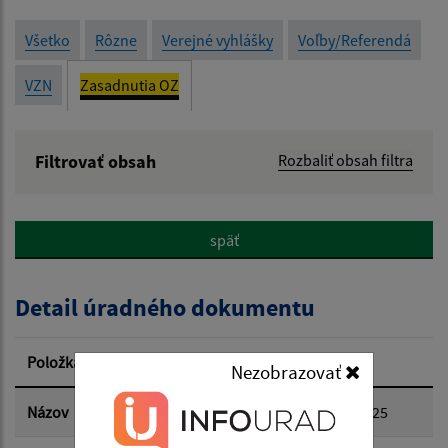
Všetko
Rôzne
Verejné vyhlášky
Voľby/Referendá
VZN
Zasadnutia OZ
Filtrovať obsah
Rozbaliť obsah filtra
Názov:
späť
Popis:
Detail úradného dokumentu
Dátum zverejnenia od:
Položka
Informácia
Nezobrazovať
Dátum zverejnenia do:
Názov
Zápisnica z 18. zasadnutia OZ 9.6.2025