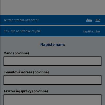
Je táto stránka užitočná?
Áno
Nie
Boli tieto 
Boli 
Našli ste na stránke chybu?
Napíšte nám
Napíšte nám:
Meno (povinné)
E-mailová adresa (povinné)
Text vašej správy (povinné)