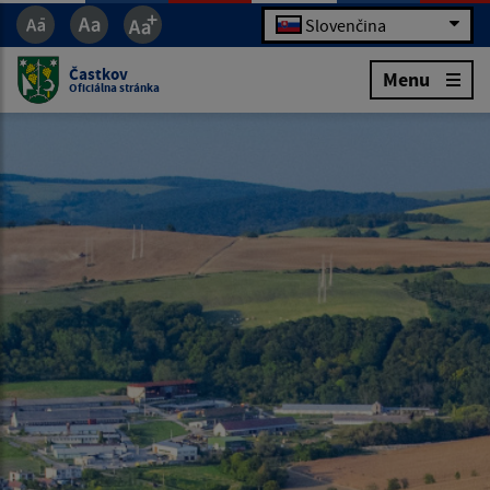
Slovenčina
Častkov
Menu
Oficiálna stránka