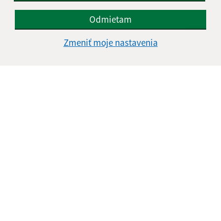
Odmietam
Zmeniť moje nastavenia
Informácie o stránke:
Vyhlásenie o prístupnosti
Autorské práva
Ochrana osobných údajov
Navigácia:
Vytlačiť aktuálnu stránku
Mapa stránok
Cookies