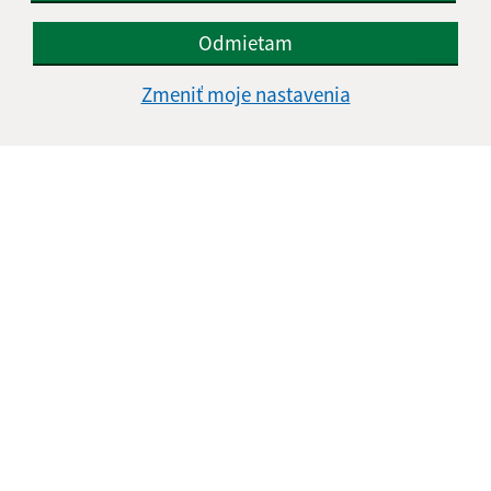
Odmietam
Zmeniť moje nastavenia
Informácie o stránke:
Vyhlásenie o prístupnosti
Autorské práva
Ochrana osobných údajov
Navigácia:
Vytlačiť aktuálnu stránku
Mapa stránok
Cookies