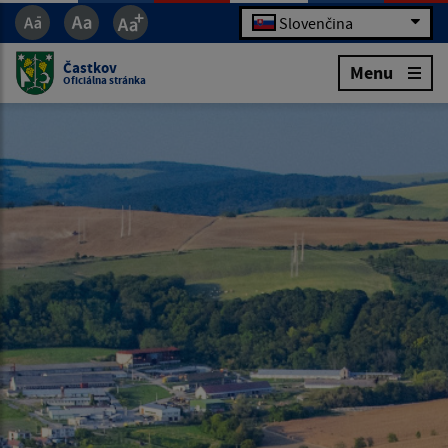
Slovenčina
Častkov
Menu
Oficiálna stránka