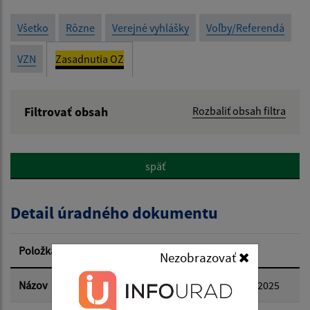
Všetko
Rôzne
Verejné vyhlášky
Voľby/Referendá
VZN
Zasadnutia OZ
Filtrovať obsah
Rozbaliť obsah filtra
Názov:
späť
Popis:
Detail úradného dokumentu
Dátum zverejnenia od:
Položka
Informácia
Nezobrazovať
Dátum zverejnenia do:
Názov
Zápisnica z 20. zasadnutia OZ 18.11.2025