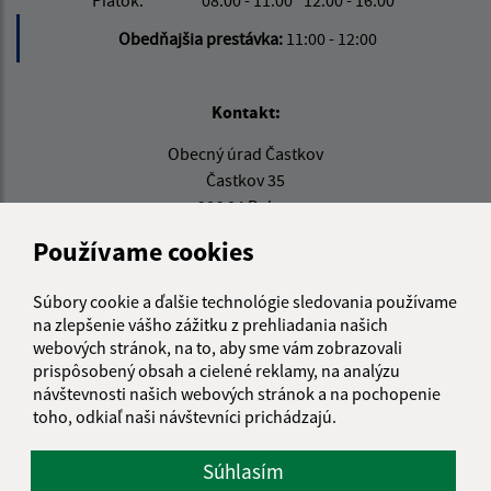
Piatok:
08:00 - 11:00
12:00 - 16:00
Obedňajšia prestávka:
11:00 - 12:00
Kontakt:
Obecný úrad Častkov
Častkov 35
906 04 Rohov
Používame cookies
info@castkov.sk
+421 346 511 313
Súbory cookie a ďalšie technológie sledovania používame
IČO: 00309494
na zlepšenie vášho zážitku z prehliadania našich
webových stránok, na to, aby sme vám zobrazovali
prispôsobený obsah a cielené reklamy, na analýzu
návštevnosti našich webových stránok a na pochopenie
toho, odkiaľ naši návštevníci prichádzajú.
Súhlasím