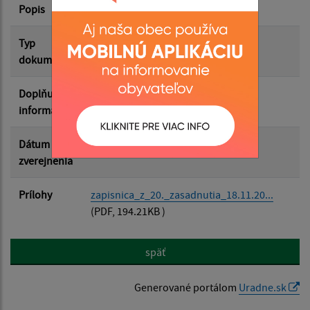
Popis
Zápisnica
Filtrovať
Reset
Typ
Zasadnutia OZ
dokumentu
Doplňujúce
informácie
Dátum
29.01.2026
zverejnenia
Prílohy
zapisnica_z_20._zasadnutia_18.11.20...
(PDF, 194.21KB )
späť
Generované portálom
Uradne.sk