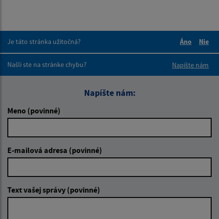
Je táto stránka užitočná?
Áno
Nie
Boli tieto 
Boli 
Našli ste na stránke chybu?
Napíšte nám
Napíšte nám:
Meno (povinné)
E-mailová adresa (povinné)
Text vašej správy (povinné)