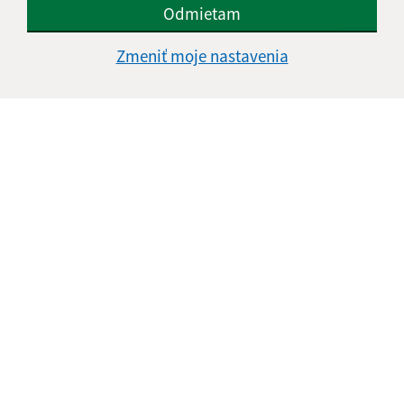
Odmietam
Zmeniť moje nastavenia
Informácie o stránke:
Vyhlásenie o prístupnosti
Autorské práva
Ochrana osobných údajov
Navigácia:
Vytlačiť aktuálnu stránku
Mapa stránok
Cookies
Rýchle odkazy: