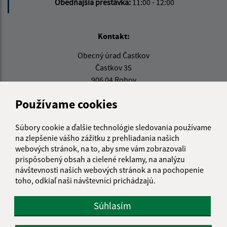
Obedňajšia prestávka:
11:00 - 12:00
Kontakt:
Obecný úrad Častkov
Častkov 35
906 04 Rohov
info@castkov.sk
Používame cookies
+421 346 511 313
Súbory cookie a ďalšie technológie sledovania používame
IČO: 00309494
na zlepšenie vášho zážitku z prehliadania našich
webových stránok, na to, aby sme vám zobrazovali
prispôsobený obsah a cielené reklamy, na analýzu
návštevnosti našich webových stránok a na pochopenie
toho, odkiaľ naši návštevníci prichádzajú.
Súhlasím