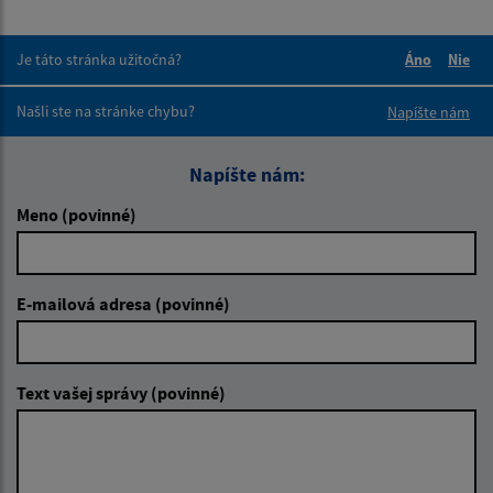
Je táto stránka užitočná?
Áno
Nie
Boli tieto 
Boli 
Našli ste na stránke chybu?
Napíšte nám
Napíšte nám:
Meno (povinné)
E-mailová adresa (povinné)
Text vašej správy (povinné)