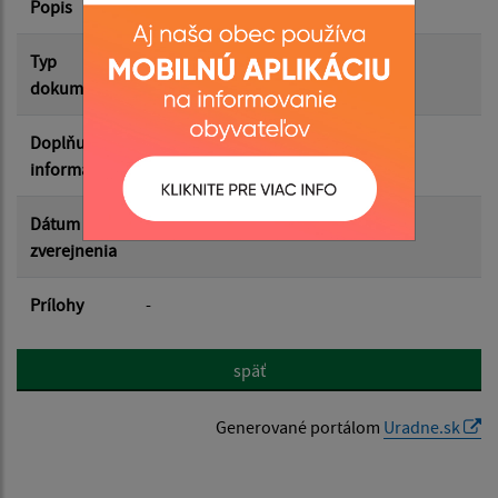
Popis
Filtrovať
Reset
Typ
dokumentu
Doplňujúce
informácie
Dátum
zverejnenia
Prílohy
-
späť
Generované portálom
Uradne.sk