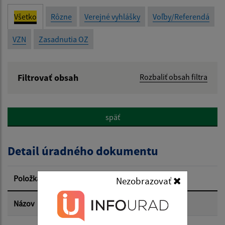
Všetko
Rôzne
Verejné vyhlášky
Voľby/Referendá
VZN
Zasadnutia OZ
Filtrovať obsah
Rozbaliť obsah filtra
Názov:
späť
Popis:
Detail úradného dokumentu
Dátum zverejnenia od:
Položka
Informácia
Nezobrazovať
Dátum zverejnenia do:
Názov