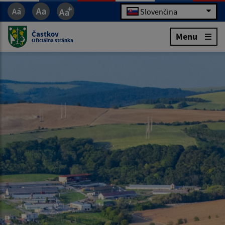
Slovenčina
Častkov
Menu
Oficiálna stránka