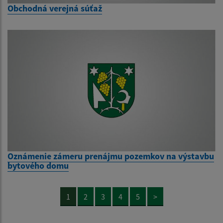
Obchodná verejná súťaž
Oznámenie zámeru prenájmu pozemkov na výstavbu
bytového domu
1
2
3
4
5
>