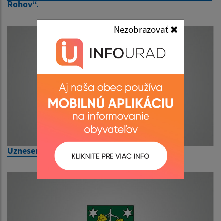
Rohov“.
Nezobrazovať
Uznesenie č. 113/2024