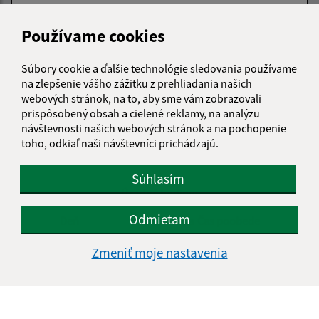
Používame cookies
Súbory cookie a ďalšie technológie sledovania používame
Oboznámil som sa so
spracúvaním osobných
na zlepšenie vášho zážitku z prehliadania našich
údajov
webových stránok, na to, aby sme vám zobrazovali
prispôsobený obsah a cielené reklamy, na analýzu
Google reCaptcha Response
Odoslať správu
návštevnosti našich webových stránok a na pochopenie
toho, odkiaľ naši návštevníci prichádzajú.
Súhlasím
Úradné hodiny:
Odmietam
Deň
Čas doobeda
Čas poobede
Pondelok:
08:00 - 11:00
12:00 - 16:00
Zmeniť moje nastavenia
Utorok:
nestránkový deň
Streda:
08:00 - 11:00
12:00 - 16:00
Štvrtok:
nestránkový deň
Piatok:
08:00 - 11:00
12:00 - 16:00