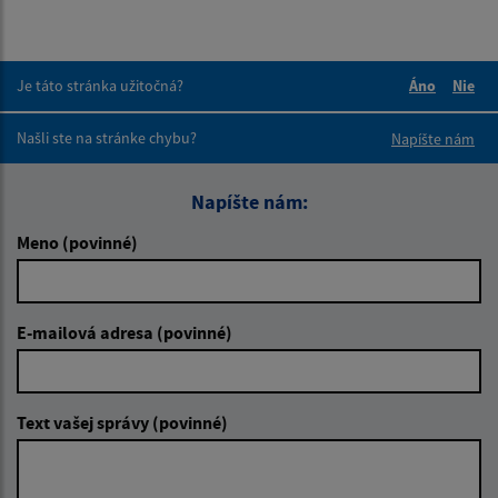
Je táto stránka užitočná?
Áno
Nie
Boli tieto 
Boli 
Našli ste na stránke chybu?
Napíšte nám
Napíšte nám:
Meno (povinné)
E-mailová adresa (povinné)
Text vašej správy (povinné)