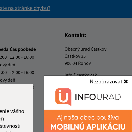
 ste na stránke chybu?
vás užitočné?
e pre vás užitočné?
Kontakt:
Obecný úrad Častkov
beda
Čas poobede
Častkov 35
1:00
12:00 - 16:00
906 04 Rohov
ový deň
1:00
12:00 - 16:00
info@castkov.sk
ový deň
Nezobrazovať
+421 346 511 313
1:00
12:00 - 16:00
IČO: 00309494
ka:
11:00 - 12:00
enie vášho
ám
števnosti