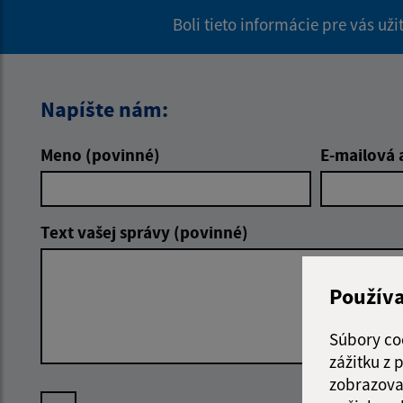
Boli tieto informácie pre vás už
Napíšte nám:
Meno (povinné)
E-mailová 
Text vašej správy (povinné)
Použív
Súbory co
zážitku z
zobrazova