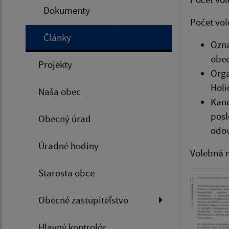
Dokumenty
Počet vo
Články
Ozná
obec
Projekty
Orga
Holi
Naša obec
Kand
posl
Obecný úrad
odov
Úradné hodiny
Volebná 
Starosta obce
Obecné zastupiteľstvo
Hlavný kontrolór