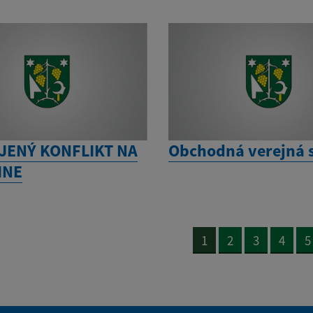
JENÝ KONFLIKT NA
Obchodná verejná 
INE
1
2
3
4
5