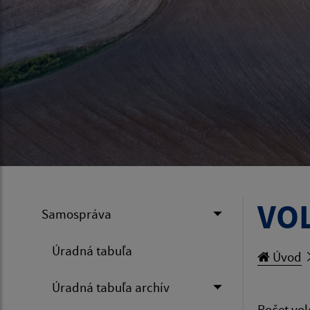
VOĽ
Samospráva
Úradná tabuľa
Úvod
Úradná tabuľa archív
Počet vol