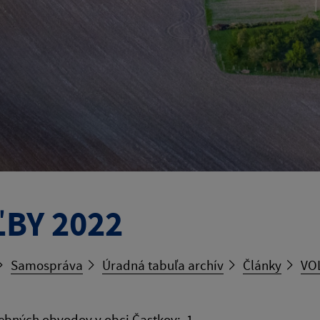
BY 2022
Samospráva
Úradná tabuľa archív
Články
VO
ebných obvodov v obci Častkov: 1