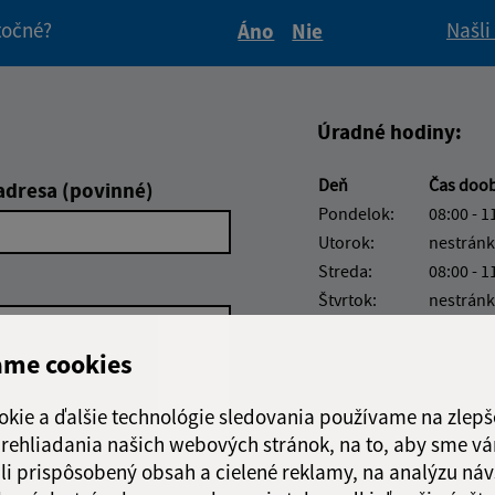
itočné?
Našli
Áno
Nie
Boli tieto informácie pre 
Boli tieto informáci
Úradné hodiny:
Deň
Čas doo
adresa (povinné)
Pondelok:
08:00 - 1
Utorok:
nestránk
Streda:
08:00 - 1
Štvrtok:
nestránk
Piatok:
08:00 - 1
ame cookies
Obedňajšia prestáv
okie a ďalšie technológie sledovania používame na zlepš
 prehliadania našich webových stránok, na to, aby sme v
li prispôsobený obsah a cielené reklamy, na analýzu náv
Google reCaptcha Response