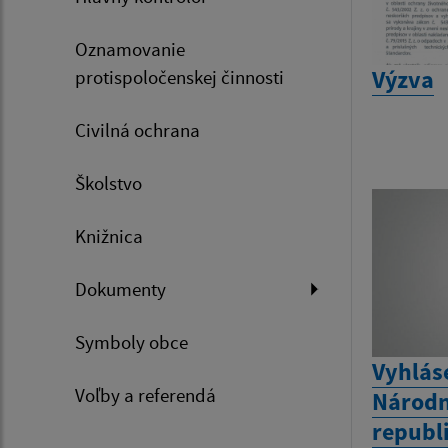
Oznamovanie
Výzva
protispoločenskej činnosti
Civilná ochrana
Školstvo
Knižnica
Dokumenty
Symboly obce
Vyhlás
Voľby a referendá
Národn
republ