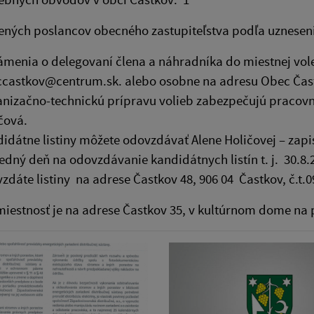
lených poslancov obecného zastupiteľstva podľa uznese
menia o delegovaní člena a náhradníka do miestnej vol
castkov@centrum.sk. alebo osobne na adresu Obec Častk
nizačno-technickú prípravu volieb zabezpečujú pracovní
čová.
idátne listiny môžete odovzdávať Alene Holičovej – zapi
edný deň na odovzdávanie kandidátnych listín t. j. 30.8.2
zdáte listiny na adrese Častkov 48, 906 04 Častkov, č.t
miestnosť je na adrese Častkov 35, v kultúrnom dome n