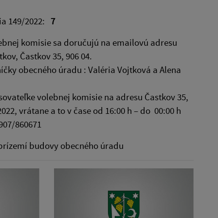
nia 149/2022:
7
ebnej komisie sa doručujú na emailovú adresu
ov, Častkov 35, 906 04.
čky obecného úradu : Valéria Vojtková a Alena
sovateľke volebnej komisie na adresu Častkov 35,
022, vrátane a to v čase od 16:00 h – do 00:00 h
.0907/860671
a prízemí budovy obecného úradu