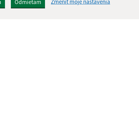
Zmeniť moje nastavenia
m
Odmietam
Rýchle odkazy:
Aktualiz
nku
Naša obec
29.07.2026 
História
RSS
Fotogaléria
Školstvo