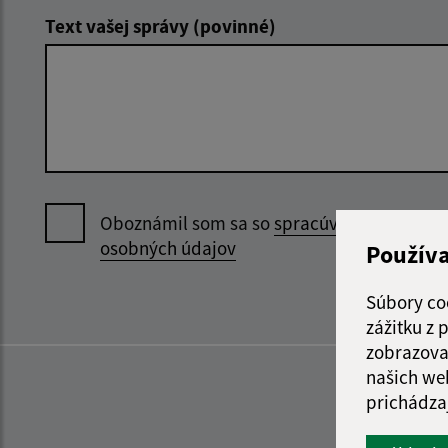
Text vašej správy (povinné)
Oboznámil som sa so
spracúvaním
osobných údajov
Použív
Súbory co
zážitku z
zobrazova
našich we
prichádza