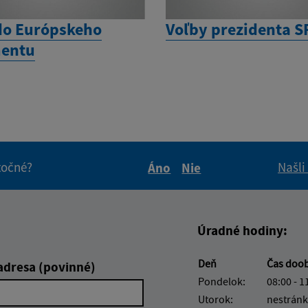
do Európskeho
Voľby prezidenta S
mentu
itočné?
Našli
Áno
Nie
Boli tieto informácie pre 
Boli tieto informáci
Úradné hodiny:
Deň
Čas doo
adresa (povinné)
Pondelok:
08:00 - 1
Utorok:
nestránk