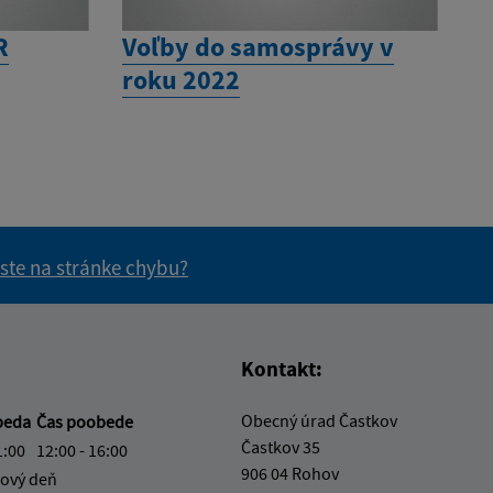
R
Voľby do samosprávy v
roku 2022
 ste na stránke chybu?
vás užitočné?
e pre vás užitočné?
Kontakt:
Obecný úrad Častkov
beda
Čas poobede
Častkov 35
1:00
12:00 - 16:00
906 04 Rohov
ový deň