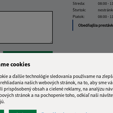
Streda:
08:00 - 1
Štvrtok:
nestránk
Piatok:
08:00 - 1
Obedňajšia prestáv
Google reCaptcha Response
Odoslať správu
ame cookies
okie a ďalšie technológie sledovania používame na zlepš
 prehliadania našich webových stránok, na to, aby sme v
li prispôsobený obsah a cielené reklamy, na analýzu náv
bových stránok a na pochopenie toho, odkiaľ naši návšte
jú.