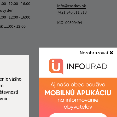
1:00
12:00 - 16:00
info@castkov.sk
ový deň
+421 346 511 313
1:00
12:00 - 16:00
IČO: 00309494
ka:
11:00 - 12:00
Nezobrazovať
enie vášho
ám
števnosti
vníci