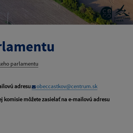
rlamentu
keho parlamentu
ailovú
adresu
obeccastkov@centrum.sk
ej komisie
môžete zasielať na e-mailovú adresu