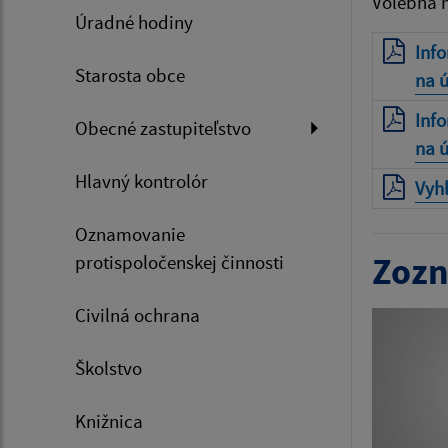
Volebná m
Úradné hodiny
Inf
Starosta obce
na 
Inf
Obecné zastupiteľstvo
na 
Hlavný kontrolór
Vyh
Oznamovanie
Zozn
protispoločenskej činnosti
Civilná ochrana
Školstvo
Knižnica