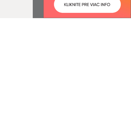
ované:
Správca obsahu:
13:28 hod.
Správca obsahu je Obec Častkov.
Vytvorené v súlade s
Jednotným
dizajn manuálom elektronických
služieb.