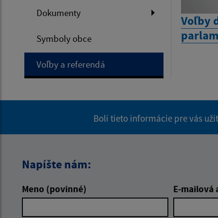
Dokumenty
Voľby 
parla
Symboly obce
Voľby a referendá
Boli tieto informácie pre vás už
Napíšte nám:
Meno (povinné)
E-mailová 