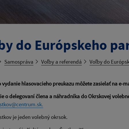
by do Európskeho pa
Samospráva
Voľby a referendá
Voľby do Európs
o vydanie hlasovacieho preukazu môžete zasielať na e-m
e o delegovaní člena a náhradníka do Okrskovej volebn
stkov@centrum.sk.
stkov je jeden volebný okrsok.