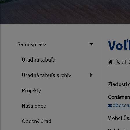
Voľ
Samospráva
Úradná tabuľa
Úvod
Úradná tabuľa archív
Žiadosti 
Projekty
Oznámeni
obecca
Naša obec
V obci Ča
Obecný úrad