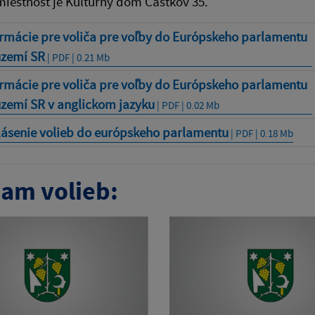
iestnosť je Kultúrny dom Častkov 35.
ormácie pre voliča pre voľby do Európskeho parlamentu
území SR
| PDF | 0.21 Mb
ormácie pre voliča pre voľby do Európskeho parlamentu
území SR v anglickom jazyku
| PDF | 0.02 Mb
lásenie volieb do európskeho parlamentu
| PDF | 0.18 Mb
am volieb: