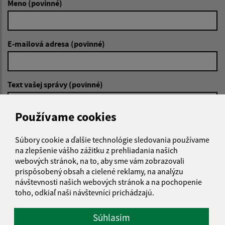
Meno (povinné)
E-mailová adresa (povinné)
Text vašej správy (povinné)
Používame cookies
Súbory cookie a ďalšie technológie sledovania používame
na zlepšenie vášho zážitku z prehliadania našich
webových stránok, na to, aby sme vám zobrazovali
Oboznámil som sa so
spracúvaním osobných
prispôsobený obsah a cielené reklamy, na analýzu
údajov
návštevnosti našich webových stránok a na pochopenie
toho, odkiaľ naši návštevníci prichádzajú.
Google reCaptcha Response
Odoslať správu
Súhlasím