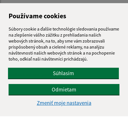
Je táto stránka užitočná?
Áno
Nie
Používame cookies
Boli tieto 
Boli 
Našli ste na stránke chybu?
Napíšte nám
Súbory cookie a ďalšie technológie sledovania používame
na zlepšenie vášho zážitku z prehliadania našich
Napíšte nám:
webových stránok, na to, aby sme vám zobrazovali
prispôsobený obsah a cielené reklamy, na analýzu
Meno (povinné)
návštevnosti našich webových stránok a na pochopenie
toho, odkiaľ naši návštevníci prichádzajú.
Súhlasím
E-mailová adresa (povinné)
Odmietam
Text vašej správy (povinné)
Zmeniť moje nastavenia