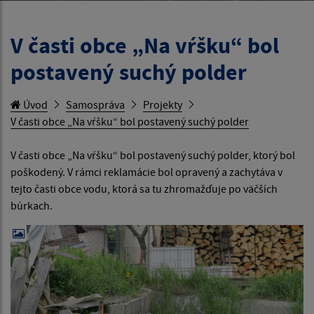
V časti obce „Na vŕšku“ bol
postavený suchý polder
Úvod
Samospráva
Projekty
V časti obce „Na vŕšku“ bol postavený suchý polder
V časti obce „Na vŕšku“ bol postavený suchý polder, ktorý bol
poškodený. V rámci reklamácie bol opravený a zachytáva v
tejto časti obce vodu, ktorá sa tu zhromažďuje po väčších
búrkach.