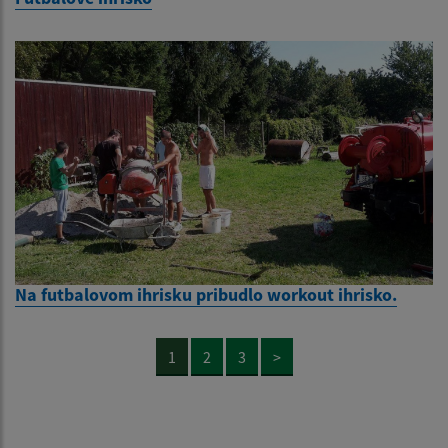
Na futbalovom ihrisku pribudlo workout ihrisko.
1
2
3
>