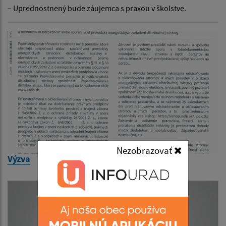
– Uprednostnený bude záujemca s praxou v školstve.
Nezobrazovať
Výzva