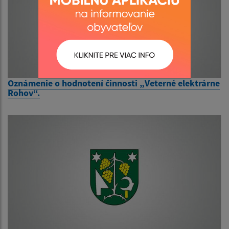
Oznámenie o hodnotení činnosti „Veterné elektrárne
Rohov“.