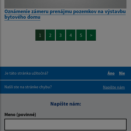
Oznámenie zámeru prenájmu pozemkov na výstavbu
bytového domu
1
2
3
4
5
>
Je táto stránka užitočná?
Áno
Nie
Boli tieto 
Boli 
Našli ste na stránke chybu?
Napíšte nám
Napíšte nám:
Meno (povinné)