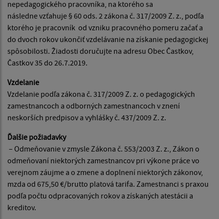
nepedagogického pracovníka, na ktorého sa
následne vzťahuje § 60 ods. 2 zákona č. 317/2009 Z. z., podľa
ktorého je pracovník od vzniku pracovného pomeru začať a
do dvoch rokov ukončiť vzdelávanie na získanie pedagogickej
spôsobilosti. Žiadosti doručujte na adresu Obec Častkov,
Častkov 35 do 26.7.2019.
Vzdelanie
Vzdelanie podľa zákona č. 317/2009 Z. z. o pedagogických
zamestnancoch a odborných zamestnancoch v znení
neskorších predpisov a vyhlášky č. 437/2009 Z. z.
Ďalšie požiadavky
– Odmeňovanie v zmysle Zákona č. 553/2003 Z. z., Zákon o
odmeňovaní niektorých zamestnancov pri výkone práce vo
verejnom záujme a o zmene a doplnení niektorých zákonov,
mzda od 675,50 €/brutto platová tarifa. Zamestnanci s praxou
podľa počtu odpracovaných rokov a získaných atestácii a
kreditov.