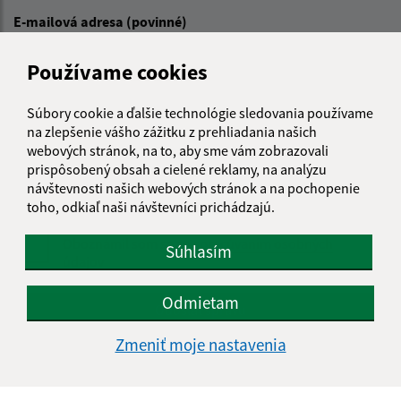
E-mailová adresa (povinné)
Používame cookies
Text vašej správy (povinné)
Súbory cookie a ďalšie technológie sledovania používame
na zlepšenie vášho zážitku z prehliadania našich
webových stránok, na to, aby sme vám zobrazovali
prispôsobený obsah a cielené reklamy, na analýzu
návštevnosti našich webových stránok a na pochopenie
toho, odkiaľ naši návštevníci prichádzajú.
Oboznámil som sa so
spracúvaním osobných
Súhlasím
údajov
Odmietam
Google reCaptcha Response
Odoslať správu
Zmeniť moje nastavenia
Úradné hodiny: